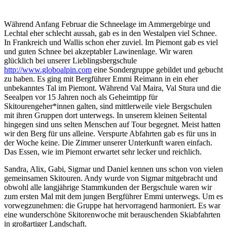
Während Anfang Februar die Schneelage im Ammergebirge und
Lechtal eher schlecht aussah, gab es in den Westalpen viel Schnee.
In Frankreich und Wallis schon eher zuviel. Im Piemont gab es viel
und guten Schnee bei akzeptabler Lawinenlage. Wir waren
glücklich bei unserer Lieblingsbergschule
http://www.globoalpin.com
eine Sondergruppe gebildet und gebucht
zu haben. Es ging mit Bergführer Emmi Reimann in ein eher
unbekanntes Tal im Piemont. Während Val Maira, Val Stura und die
Seealpen vor 15 Jahren noch als Geheimtipp für
Skitourengeher*innen galten, sind mittlerweile viele Bergschulen
mit ihren Gruppen dort unterwegs. In unserem kleinen Seitental
hingegen sind uns selten Menschen auf Tour begegnet. Meist hatten
wir den Berg für uns alleine. Verspurte Abfahrten gab es für uns in
der Woche keine. Die Zimmer unserer Unterkunft waren einfach.
Das Essen, wie im Piemont erwartet sehr lecker und reichlich.
Sandra, Alix, Gabi, Sigmar und Daniel kennen uns schon von vielen
gemeinsamen Skitouren. Andy wurde von Sigmar mitgebracht und
obwohl alle langjährige Stammkunden der Bergschule waren wir
zum ersten Mal mit dem jungen Bergführer Emmi unterwegs. Um es
vorwegzunehmen: die Gruppe hat hervorragend harmoniert. Es war
eine wunderschöne Skitorenwoche mit berauschenden Skiabfahrten
in großartiger Landschaft.