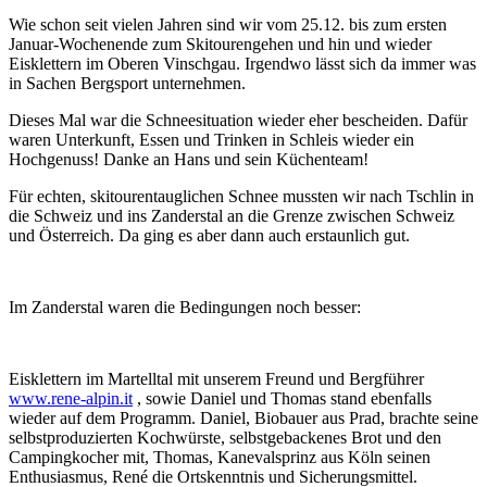
Wie schon seit vielen Jahren sind wir vom 25.12. bis zum ersten
Januar-Wochenende zum Skitourengehen und hin und wieder
Eisklettern im Oberen Vinschgau. Irgendwo lässt sich da immer was
in Sachen Bergsport unternehmen.
Dieses Mal war die Schneesituation wieder eher bescheiden. Dafür
waren Unterkunft, Essen und Trinken in Schleis wieder ein
Hochgenuss! Danke an Hans und sein Küchenteam!
Für echten, skitourentauglichen Schnee mussten wir nach Tschlin in
die Schweiz und ins Zanderstal an die Grenze zwischen Schweiz
und Österreich. Da ging es aber dann auch erstaunlich gut.
Im Zanderstal waren die Bedingungen noch besser:
Eisklettern im Martelltal mit unserem Freund und Bergführer
www.rene-alpin.it
, sowie Daniel und Thomas stand ebenfalls
wieder auf dem Programm. Daniel, Biobauer aus Prad, brachte seine
selbstproduzierten Kochwürste, selbstgebackenes Brot und den
Campingkocher mit, Thomas, Kanevalsprinz aus Köln seinen
Enthusiasmus, René die Ortskenntnis und Sicherungsmittel.