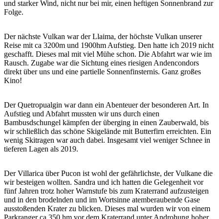
und starker Wind, nicht nur bei mir, einen heftigen Sonnenbrand zur
Folge.
Der nächste Vulkan war der Llaima, der höchste Vulkan unserer
Reise mit ca 3200m und 1900hm Aufstieg. Den hatte ich 2019 nicht
geschafft. Dieses mal mit viel Mühe schon. Die Abfahrt war wie im
Rausch. Zugabe war die Sichtung eines riesigen Andencondors
direkt über uns und eine partielle Sonnenfinsternis. Ganz großes
Kino!
Der Quetropualgin war dann ein Abenteuer der besonderen Art. In
Aufstieg und Abfahrt mussten wir uns durch einen
Bambusdschungel kämpfen der überging in einen Zauberwald, bis
wir schließlich das schöne Skigelände mit Butterfirn erreichten. Ein
wenig Skitragen war auch dabei. Insgesamt viel weniger Schnee in
tieferen Lagen als 2019.
Der Villarica über Pucon ist wohl der gefährlichste, der Vulkane die
wir besteigen wollten. Sandra und ich hatten die Gelegenheit vor
fünf Jahren trotz hoher Warnstufe bis zum Kraterrand aufzusteigen
und in den brodelnden und im Wortsinne atemberaubende Gase
ausstoßenden Krater zu blicken. Dieses mal wurden wir von einem
Parkranger ca 350 hm vor dem Kraterrand unter Androhung hoher