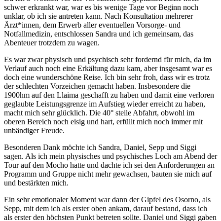
schwer erkrankt war, war es bis wenige Tage vor Beginn noch
unklar, ob ich sie antreten kann. Nach Konsultation mehrerer
Ärzt*innen, dem Erwerb aller eventuellen Vorsorge- und
Notfallmedizin, entschlossen Sandra und ich gemeinsam, das
Abenteuer trotzdem zu wagen.
Es war zwar physisch und psychisch sehr fordernd für mich, da im
Verlauf auch noch eine Erkältung dazu kam, aber insgesamt war es
doch eine wunderschöne Reise. Ich bin sehr froh, dass wir es trotz
der schlechten Vorzeichen gemacht haben. Insbesondere die
1900hm auf den Llaima geschafft zu haben und damit eine verloren
geglaubte Leistungsgrenze im Aufstieg wieder erreicht zu haben,
macht mich sehr glücklich. Die 40° steile Abfahrt, obwohl im
oberen Bereich noch eisig und hart, erfüllt mich noch immer mit
unbändiger Freude.
Besonderen Dank möchte ich Sandra, Daniel, Sepp und Siggi
sagen. Als ich mein physisches und psychisches Loch am Abend der
Tour auf den Mocho hatte und dachte ich sei den Anforderungen an
Programm und Gruppe nicht mehr gewachsen, bauten sie mich auf
und bestärkten mich.
Ein sehr emotionaler Moment war dann der Gipfel des Osorno, als
Sepp, mit dem ich als erster oben ankam, darauf bestand, dass ich
als erster den höchsten Punkt betreten sollte. Daniel und Siggi gaben