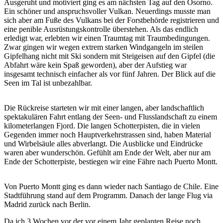
Ausgeruht und motiviert ging es am nächsten Tag auf den Osorno.
Ein schöner und anspruchsvoller Vulkan. Neuerdings musste man
sich aber am Fuße des Vulkans bei der Forstbehörde registrieren und
eine penible Ausrüstungskontrolle überstehen. Als das endlich
erledigt war, erlebten wir einen Traumtag mit Traumbedingungen.
Zwar gingen wir wegen extrem starken Windgangeln im steilen
Gipfelhang nicht mit Ski sondern mit Steigeisen auf den Gipfel (die
Abfahrt wäre kein Spaß geworden), aber der Aufstieg war
insgesamt technisch einfacher als vor fünf Jahren. Der Blick auf die
Seen im Tal ist unbezahlbar.
Die Rückreise starteten wir mit einer langen, aber landschaftlich
spektakulären Fahrt entlang der Seen- und Flusslandschaft zu einem
kilometerlangen Fjord. Die langen Schotterpisten, die in vielen
Gegenden immer noch Hauptverkehrstrassen sind, haben Material
und Wirbelsäule alles abverlangt. Die Ausblicke und Eindrücke
waren aber wunderschön. Gefühlt am Ende der Welt, aber nur am
Ende der Schotterpiste, bestiegen wir eine Fähre nach Puerto Montt.
Von Puerto Montt ging es dann wieder nach Santiago de Chile. Eine
Stadtführung stand auf dem Programm. Danach der lange Flug via
Madrid zurück nach Berlin.
Da ich 3 Wochen vor der vor einem Jahr geplanten Reise noch