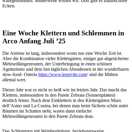
wahrgenommen. Mittlerweile wissen wir: Dort gibt es traumschöne
Ecken.
Eine Woche Klettern und Schlemmen in
Arco Anfang Juli ’25
Die Anreise ist lang, insbesondere wenn nur eine Woche Zeit ist.
Aber die Kombination vieler Klettergärten, einiger gut abgesicherter
Mehrseillängenrouten, der Unterbringung in einen schönen
Agriturismo und dem fast täglichen Abendessen in der wunderbaren
slow-food- Osteria
https://www.leservite.com
/ sind die Mühen
allemal wert.
Dieses Jahr war es nicht so heiß wie im letzten Jahr. Das macht das
Klettern, insbesondere in den Parete Zebrata (Sonnenplatten)
deutlich feiner. Nach dem Einklettern in den Klettergärten Muro
dell’Asino und La Cosina, bei denen man beim Sichern schön unter
Bäumen im Schatten steht, waren dann einfache
Mehrseillängenrouten in den Parete Zebrata dran.
Das Schlemmen mit Weinbegleitung, beziehungsweise