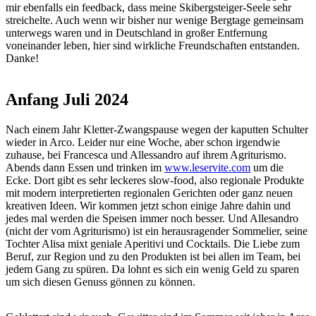
mir ebenfalls ein feedback, dass meine Skibergsteiger-Seele sehr
streichelte. Auch wenn wir bisher nur wenige Bergtage gemeinsam
unterwegs waren und in Deutschland in großer Entfernung
voneinander leben, hier sind wirkliche Freundschaften entstanden.
Danke!
Anfang Juli 2024
Nach einem Jahr Kletter-Zwangspause wegen der kaputten Schulter
wieder in Arco. Leider nur eine Woche, aber schon irgendwie
zuhause, bei Francesca und Allessandro auf ihrem Agriturismo.
Abends dann Essen und trinken im
www.leservite.com
um die
Ecke. Dort gibt es sehr leckeres slow-food, also regionale Produkte
mit modern interpretierten regionalen Gerichten oder ganz neuen
kreativen Ideen. Wir kommen jetzt schon einige Jahre dahin und
jedes mal werden die Speisen immer noch besser. Und Allesandro
(nicht der vom Agriturismo) ist ein herausragender Sommelier, seine
Tochter Alisa mixt geniale Aperitivi und Cocktails. Die Liebe zum
Beruf, zur Region und zu den Produkten ist bei allen im Team, bei
jedem Gang zu spüren. Da lohnt es sich ein wenig Geld zu sparen
um sich diesen Genuss gönnen zu können.