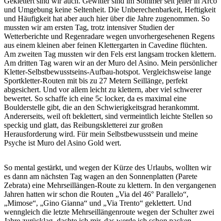
Geklettert sind wir auch. Gewitter sind im Sommer seit jeher in Arco
und Umgebung keine Seltenheit. Die Unberechenbarkeit, Heftigkeit
und Häufigkeit hat aber auch hier über die Jahre zugenommen. So
mussten wir am ersten Tag, trotz intensiver Studien der
Wetterberichte und Regenradare wegen unvorhergesehenen Regens
aus einem kleinen aber feinen Klettergarten in Cavedine flüchten.
Am zweiten Tag mussten wir den Fels erst langsam trocken klettern.
Am dritten Tag waren wir an der Muro del Asino. Mein persönlicher
Kletter-Selbstbewusstseins-Aufbau-hotspot. Vergleichsweise lange
Sportkletter-Routen mit bis zu 27 Metern Seillänge, perfekt
abgesichert. Und vor allem leicht zu klettern, aber viel schwerer
bewertet. So schaffe ich eine 5c locker, da es maximal eine
Boulderstelle gibt, die an den Schwierigkeitsgrad herankommt.
Andererseits, weil oft beklettert, sind vermeintlich leichte Stellen so
speckig und glatt, das Reibungskletterei zur großen
Herausforderung wird. Für mein Selbstbewusstsein und meine
Psyche ist Muro del Asino Gold wert.
So mental gestärkt, und wegen der Kürze des Urlaubs, wollten wir
es dann am nächsten Tag wagen an den Sonnenplatten (Parete
Zebrata) eine Mehrseillängen-Route zu klettern. In den vergangenen
Jahren hatten wir schon die Routen „Via del 46° Parallelo“,
„Mimose“, „Gino Gianna“ und „Via Trento“ geklettert. Und
wenngleich die letzte Mehrseillängenroute wegen der Schulter zwei
Jahre zurücklag, dachte ich mir, das werde ich schon packen –