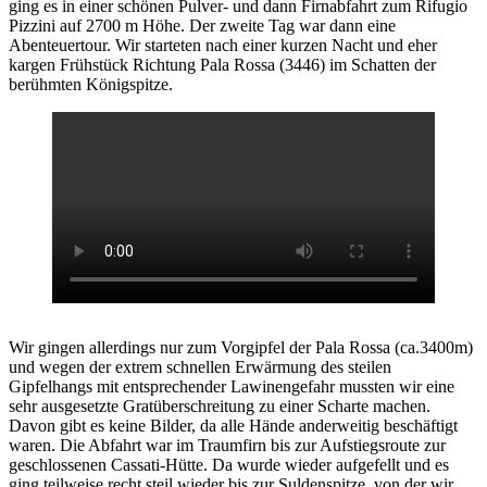
ging es in einer schönen Pulver- und dann Firnabfahrt zum Rifugio
Pizzini auf 2700 m Höhe. Der zweite Tag war dann eine
Abenteuertour. Wir starteten nach einer kurzen Nacht und eher
kargen Frühstück Richtung Pala Rossa (3446) im Schatten der
berühmten Königspitze.
Wir gingen allerdings nur zum Vorgipfel der Pala Rossa (ca.3400m)
und wegen der extrem schnellen Erwärmung des steilen
Gipfelhangs mit entsprechender Lawinengefahr mussten wir eine
sehr ausgesetzte Gratüberschreitung zu einer Scharte machen.
Davon gibt es keine Bilder, da alle Hände anderweitig beschäftigt
waren. Die Abfahrt war im Traumfirn bis zur Aufstiegsroute zur
geschlossenen Cassati-Hütte. Da wurde wieder aufgefellt und es
ging teilweise recht steil wieder bis zur Suldenspitze, von der wir