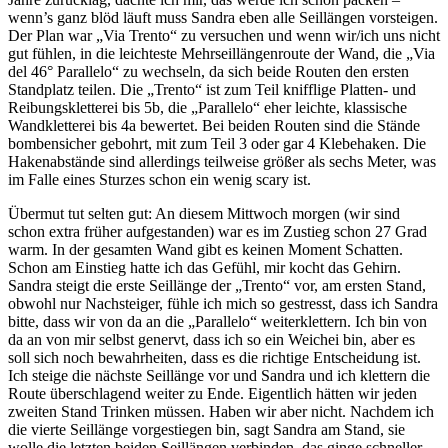
wenn’s ganz blöd läuft muss Sandra eben alle Seillängen vorsteigen.
Der Plan war „Via Trento“ zu versuchen und wenn wir/ich uns nicht
gut fühlen, in die leichteste Mehrseillängenroute der Wand, die „Via
del 46° Parallelo“ zu wechseln, da sich beide Routen den ersten
Standplatz teilen. Die „Trento“ ist zum Teil knifflige Platten- und
Reibungskletterei bis 5b, die „Parallelo“ eher leichte, klassische
Wandkletterei bis 4a bewertet. Bei beiden Routen sind die Stände
bombensicher gebohrt, mit zum Teil 3 oder gar 4 Klebehaken. Die
Hakenabstände sind allerdings teilweise größer als sechs Meter, was
im Falle eines Sturzes schon ein wenig scary ist.
Übermut tut selten gut: An diesem Mittwoch morgen (wir sind
schon extra früher aufgestanden) war es im Zustieg schon 27 Grad
warm. In der gesamten Wand gibt es keinen Moment Schatten.
Schon am Einstieg hatte ich das Gefühl, mir kocht das Gehirn.
Sandra steigt die erste Seillänge der „Trento“ vor, am ersten Stand,
obwohl nur Nachsteiger, fühle ich mich so gestresst, dass ich Sandra
bitte, dass wir von da an die „Parallelo“ weiterklettern. Ich bin von
da an von mir selbst genervt, dass ich so ein Weichei bin, aber es
soll sich noch bewahrheiten, dass es die richtige Entscheidung ist.
Ich steige die nächste Seillänge vor und Sandra und ich klettern die
Route überschlagend weiter zu Ende. Eigentlich hätten wir jeden
zweiten Stand Trinken müssen. Haben wir aber nicht. Nachdem ich
die vierte Seillänge vorgestiegen bin, sagt Sandra am Stand, sie
wolle die letzten beiden Seillängen verbinden, das ginge schneller