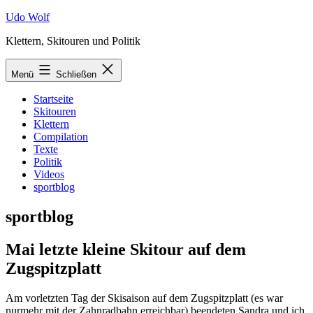
Zum
Udo Wolf
Inhalt
Klettern, Skitouren und Politik
springen
Menü
Schließen
Startseite
Skitouren
Klettern
Compilation
Texte
Politik
Videos
sportblog
sportblog
Mai letzte kleine Skitour auf dem
Zugspitzplatt
Am vorletzten Tag der Skisaison auf dem Zugspitzplatt (es war
nurmehr mit der Zahnradbahn erreichbar) beendeten Sandra und ich