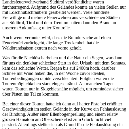
Landesfeuerwehrverband Südtirol veröffentlichte waren
furchterregend. Aufgrund des Geländes konnte an vielen Stellen nur
mit Löschhubschraubern gearbeitet werden. Viele hunderte
Freiwillige und mehrere Feuerwehren aus verschiedenen Städten
aus Südtirol, Tirol und dem Trentino hatten dann den Brand an
unserem Ankunftstag unter Kontrolle.
Auch wenn vermutet wird, dass die Brandursache auf einen
Feuerteufel zurückgeht, die lange Trockenheit hat die
Waldbrandsaison extrem nach vorne geholt.
Was für die Nachlöscharbeiten und die Natur ein Segen, war dann
für uns ein denkbar schlechter Start in den Urlaub: mit dem Sonntag
kam das schlechte Wetter. Regen bis auf 2400m hoch, darüber
Schnee mit Wind haben die, in der Woche zuvor idealen,
Tourenbedingungen rapide verschlechtert. Folglich waren die
Tourenmöglichkeiten stark eingeschränkt. An manchen Tagen
waren Touren nur in Skigebietsnähe möglich, um zumindest sicher
über Pisten ins Tal zu kommen.
Bei einer dieser Touren hatte ich dann auf harter Piste bei erhöhter
Geschwindigkeit im steilen Gelände in der Kurve ein Fehlauslösung
der Bindung. Außer einer Ellenbogenprellung und einem relativ
großen Hämatom am Oberschenkel ist zum Glück nicht viel
passiert. Allerdings stellte sich als Grund für die Fehlauslösung ein