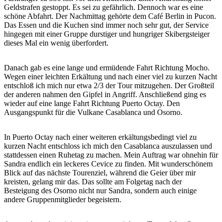
Geldstrafen gestoppt. Es sei zu gefährlich. Dennoch war es eine
schöne Abfahrt. Der Nachmittag gehörte dem Café Berlin in Pucon.
Das Essen und die Kuchen sind immer noch sehr gut, der Service
hingegen mit einer Gruppe durstiger und hungriger Skibergsteiger
dieses Mal ein wenig überfordert.
Danach gab es eine lange und ermüdende Fahrt Richtung Mocho.
Wegen einer leichten Erkältung und nach einer viel zu kurzen Nacht
entschloß ich mich nur etwa 2/3 der Tour mitzugehen. Der Großteil
der anderen nahmen den Gipfel in Angriff. Anschließend ging es
wieder auf eine lange Fahrt Richtung Puerto Octay. Den
Ausgangspunkt für die Vulkane Casablanca und Osorno.
In Puerto Octay nach einer weiteren erkältungsbedingt viel zu
kurzen Nacht entschloss ich mich den Casablanca auszulassen und
stattdessen einen Ruhetag zu machen. Mein Auftrag war ohnehin für
Sandra endlich ein leckeres Cevice zu finden. Mit wunderschönem
Blick auf das nächste Tourenziel, während die Geier über mir
kreisten, gelang mir das. Das sollte am Folgetag nach der
Besteigung des Osorno nicht nur Sandra, sondern auch einige
andere Gruppenmitglieder begeistern.