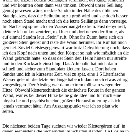
und wir könnten oben dann was trinken. Obwohl unser Seil lang
genug gewesen wäre, merkte Sandra in der Nähe des üblichen
Standplatzes, dass die Seilreibung zu groß wird und sie doch besser
noch einen Stand macht und ich die letzte Seillänge dann vorsteige.
Im Nachstieg spüre ich den Wassermangel extrem. Fast dehydriert,
klettere ich unkonzentriert, mal hier und dort neben der Route, als
auf einmal Sandra laut „Stein“ ruft. Ohne ihr Zutun hatte sich ein
größerer Stein gelöst und raste die Wand herunter. Ihr Ruf hat mich
gerettet. Soviel Geistesgegenwart war trotz Dehydrierung noch, dass
ich den Kopf nach unten und den Körper so nah wie möglich an die
Wand gebracht hatte, so dass der Stein den Helm hinten nur streifte
und in den Rucksack einschlug. Das Adrenalin hat mich dann
schnell und sicher zum Standplatz klettern lassen. Dort haben
Sandra und ich in kürzester Zeit, viel zu spät, eine 1,5 Literflasche
Wasser gelehrt. die letzte Seillänge habe ich dann noch etwas zittrig
vorgestiegen. Der Abstieg war dann extrem mühsam wegen der
Hitze. Obwohl klettertechnisch die einfachste Route in der ganzen
Wand, war es bei dieser Hitze keine gute Idee und für mich eine
physische und psychische eine größere Herausforderung als ich
jemals vermutet hätte. Am Ausgangspunkt war ich so platt wie
selten.
Die nächsten beiden Tage suchten wir wieder Klettergärten auf, in
denen wenigstens die Sichernden im Schatten standen. La Cosina in