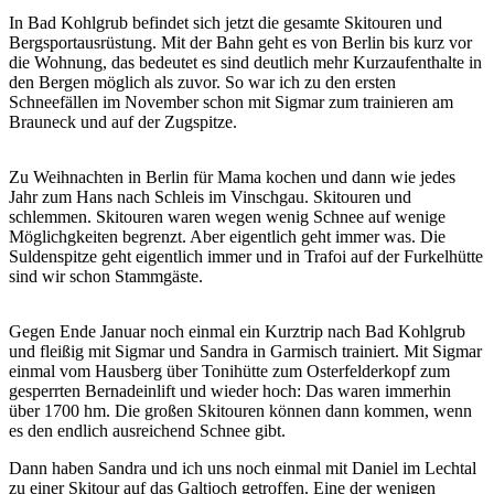
In Bad Kohlgrub befindet sich jetzt die gesamte Skitouren und
Bergsportausrüstung. Mit der Bahn geht es von Berlin bis kurz vor
die Wohnung, das bedeutet es sind deutlich mehr Kurzaufenthalte in
den Bergen möglich als zuvor. So war ich zu den ersten
Schneefällen im November schon mit Sigmar zum trainieren am
Brauneck und auf der Zugspitze.
Zu Weihnachten in Berlin für Mama kochen und dann wie jedes
Jahr zum Hans nach Schleis im Vinschgau. Skitouren und
schlemmen. Skitouren waren wegen wenig Schnee auf wenige
Möglichgkeiten begrenzt. Aber eigentlich geht immer was. Die
Suldenspitze geht eigentlich immer und in Trafoi auf der Furkelhütte
sind wir schon Stammgäste.
Gegen Ende Januar noch einmal ein Kurztrip nach Bad Kohlgrub
und fleißig mit Sigmar und Sandra in Garmisch trainiert. Mit Sigmar
einmal vom Hausberg über Tonihütte zum Osterfelderkopf zum
gesperrten Bernadeinlift und wieder hoch: Das waren immerhin
über 1700 hm. Die großen Skitouren können dann kommen, wenn
es den endlich ausreichend Schnee gibt.
Dann haben Sandra und ich uns noch einmal mit Daniel im Lechtal
zu einer Skitour auf das Galtjoch getroffen. Eine der wenigen