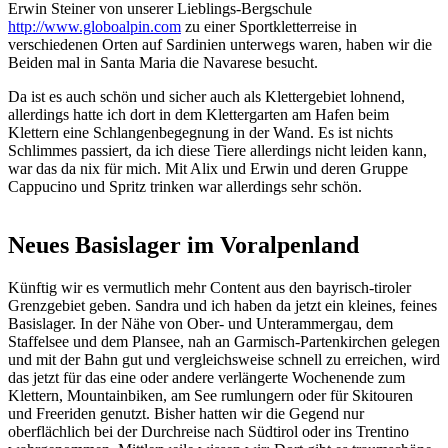
Erwin Steiner von unserer Lieblings-Bergschule
http://www.globoalpin.com
zu einer Sportkletterreise in
verschiedenen Orten auf Sardinien unterwegs waren, haben wir die
Beiden mal in Santa Maria die Navarese besucht.
Da ist es auch schön und sicher auch als Klettergebiet lohnend,
allerdings hatte ich dort in dem Klettergarten am Hafen beim
Klettern eine Schlangenbegegnung in der Wand. Es ist nichts
Schlimmes passiert, da ich diese Tiere allerdings nicht leiden kann,
war das da nix für mich. Mit Alix und Erwin und deren Gruppe
Cappucino und Spritz trinken war allerdings sehr schön.
Neues Basislager im Voralpenland
Künftig wir es vermutlich mehr Content aus den bayrisch-tiroler
Grenzgebiet geben. Sandra und ich haben da jetzt ein kleines, feines
Basislager. In der Nähe von Ober- und Unterammergau, dem
Staffelsee und dem Plansee, nah an Garmisch-Partenkirchen gelegen
und mit der Bahn gut und vergleichsweise schnell zu erreichen, wird
das jetzt für das eine oder andere verlängerte Wochenende zum
Klettern, Mountainbiken, am See rumlungern oder für Skitouren
und Freeriden genutzt. Bisher hatten wir die Gegend nur
oberflächlich bei der Durchreise nach Südtirol oder ins Trentino