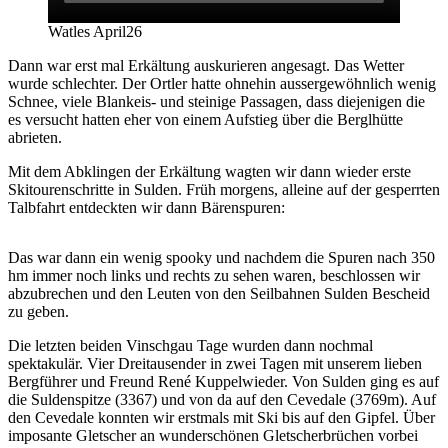
Watles April26
Dann war erst mal Erkältung auskurieren angesagt. Das Wetter
wurde schlechter. Der Ortler hatte ohnehin aussergewöhnlich wenig
Schnee, viele Blankeis- und steinige Passagen, dass diejenigen die
es versucht hatten eher von einem Aufstieg über die Berglhütte
abrieten.
Mit dem Abklingen der Erkältung wagten wir dann wieder erste
Skitourenschritte in Sulden. Früh morgens, alleine auf der gesperrten
Talbfahrt entdeckten wir dann Bärenspuren:
Das war dann ein wenig spooky und nachdem die Spuren nach 350
hm immer noch links und rechts zu sehen waren, beschlossen wir
abzubrechen und den Leuten von den Seilbahnen Sulden Bescheid
zu geben.
Die letzten beiden Vinschgau Tage wurden dann nochmal
spektakulär. Vier Dreitausender in zwei Tagen mit unserem lieben
Bergführer und Freund René Kuppelwieder. Von Sulden ging es auf
die Suldenspitze (3367) und von da auf den Cevedale (3769m). Auf
den Cevedale konnten wir erstmals mit Ski bis auf den Gipfel. Über
imposante Gletscher an wunderschönen Gletscherbrüchen vorbei