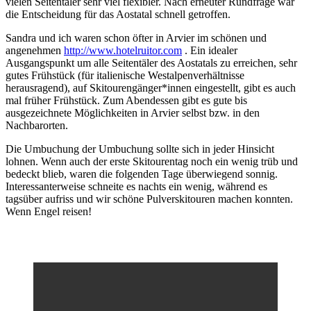
vielen Seitentäler sehr viel flexibler. Nach erneuter Rundfrage war
die Entscheidung für das Aostatal schnell getroffen.
Sandra und ich waren schon öfter in Arvier im schönen und
angenehmen
http://www.hotelruitor.com
. Ein idealer
Ausgangspunkt um alle Seitentäler des Aostatals zu erreichen, sehr
gutes Frühstück (für italienische Westalpenverhältnisse
herausragend), auf Skitourengänger*innen eingestellt, gibt es auch
mal früher Frühstück. Zum Abendessen gibt es gute bis
ausgezeichnete Möglichkeiten in Arvier selbst bzw. in den
Nachbarorten.
Die Umbuchung der Umbuchung sollte sich in jeder Hinsicht
lohnen. Wenn auch der erste Skitourentag noch ein wenig trüb und
bedeckt blieb, waren die folgenden Tage überwiegend sonnig.
Interessanterweise schneite es nachts ein wenig, während es
tagsüber aufriss und wir schöne Pulverskitouren machen konnten.
Wenn Engel reisen!