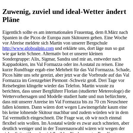
Zuwenig, zuviel und ideal-Wetter ändert
Pläne
Eigentlich sollte es am internationalen Frauentag, dem 8.März nach
Spanien in die Picos de Europa zum Skitouren gehen. Eine Woche
vor Abreise meldete sich Martin von unserer Bergschule
http://www.globoalpin.com
und erklärte uns, dort läge nun so gut
wie gar kein Schnee. Alternativ bot er unserer kleinen
Sondergruppe: Alix, Sigmar, Sandra und mir an, entweder nach
Kappadokien, ins Val Formazza oder ins Aostatal zu reisen. Eine
kurze Rundfrage ergab eine Mehrheit für das Val Formazza. Schade,
Picos hätte uns sehr gereizt, aber jetzt war die Vorfreude auf das Val
Formazza im Grenzgebiet Piemont -Schweiz groß. Drei Tage vor
Reisebeginn klingelte wieder das Telefon. Martin wusste zu
berichten, dass unser Bergführer Florian (studierter Metereologe) die
Wettervorhersagen und Modelle studiert hatte und nun befürchtete,
dass mit unserer Anreise im Val Formazza bis zu 70 cm Neuschnee
fallen könnten. Dann wären dort wegen Lawinengefahr kaum eine
bis keine lohnende Skitour machbar und zudem würden wir in dem
Tal vermutlich eingeschneit. Die Frage war, ob wir noch einmal
flexibel sein wollen. Im Aostatal würde es zwar auch schneien, aber
deutlich weniger und in der Tourenauswahl wären wir wegen der